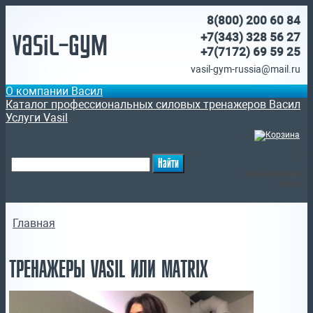
8(800)
200 60 84
Vasil-Gym
+7(343) 328 56 27
+7(7172)
69 59 25
vasil-gym-russia@mail.ru
О компании Васил
Каталог профессиональных силовых тренажеров Васил
Услуги Vasil
(
)
Ваша корзина
пуста
Главная
ТРЕНАЖЕРЫ VASIL ИЛИ MATRIX