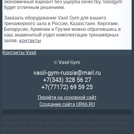
экономичный вариант без ущерба качеству, Vasilgym
будет отличным решением.
Заказать оборудование Vasil Gym для вашего
тренажерного зала в России, Казахстане. Киргизии,
Беларусии, Армении и Грузии можно обратившись в
наш знаменитый отдел комплектации тренажёрных
контакты
залов.
Контакты Vasil
© Vasil-Gym
vasil-gym-russia@mail.ru
+7(343)
328 56 27
+7(77172)
69 59 25
Перейти на основной сайт
Создание сайта UR66.RU
Данный сайт использует файлы cookie и прочие похожие
технологии. В том числе, мы обрабатываем Ваш IP-адрес
для определения региона местоположения. Используя